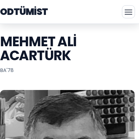
ODTÜMİST
MEHMET ALI
ACARTÜRK
BA'78