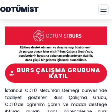
ODTÜMİST
BURS ÇALIŞMA GRUBUNA
KATIL
İstanbul ODTÜ Mezunları Derneği bünyesinde
faaliyet gösteren Burs Çalışma Grubu,
ODTÜ’de öğrenim gören ve maddi desteğe
ihtiyaç duyan lisans öğrencilerine burs